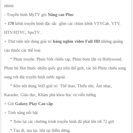
nhóm
- Truyền hình MyTV gói
Nâng cao Plus
+
170
kênh truyền hình đặc sắc gồm các chùm kênh VTVCab, VTV,
HTV/HTVC, SpoTV...
+ Thư viện nội dung giải trí
hàng nghìn video Full HD
không quảng
cáo thuộc các thể loại:
* Phim truyện: Phim Việt chiếu rạp, Phim bom tấn và Hollywood,
Phim bộ Hot thuộc nhiều quốc gia trên thế giới, các bộ Phim chiếu song
song với đài truyền hình nước ngoài.
* Kho nội dung VoD giải trí: Thể thao, Thiếu nhi, Âm nhạc,
Karaoke, Giáo dục, Khám phá khoa học và viễn tưởng
+ Gói
Galaxy Play Cao cấp
.
+ Tính năng nổi bật:
* Xem lại các chương trình truyền hình đã phát lên tới 72 giờ.
* Tua đi, tua lại, lưu tại điểm dừng.