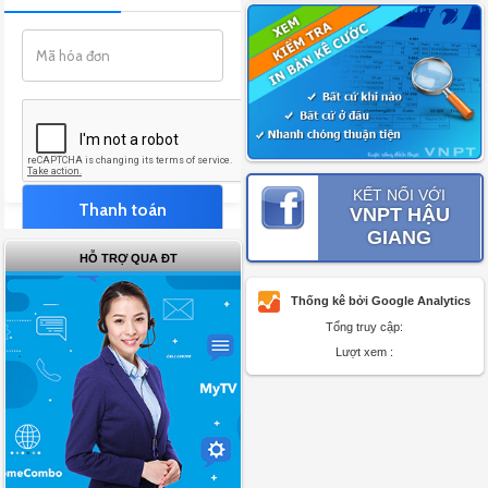
KẾT NỐI VỚI
VNPT HẬU
GIANG
HỖ TRỢ QUA ĐT
Thống kê bởi Google Analytics
Tổng truy cập:
Lượt xem :