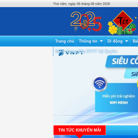
Thứ năm, ngày 06 tháng 08 năm 2026
Trang chủ
Thông tin
Di động
Bả
Điểm Cung Cấp DVVT Uỷ Quyền
TIN TỨC KHUYẾN MÃI