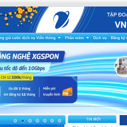
ng giá cước dịch vụ Viễn thông
Phần mềm
Dịch vụ
Đăng ký 
TIN MỚI