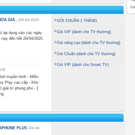
Lư
NỬA GIÁ .
(04-04-2025
GÓI CHUẨN 1 THÁNG
Gói VIP (dành cho TV thường)
I áp dụng vào các ngày
ừ nay đến hết 26/04/2025.
Gói nâng cao (dành cho TV thường)
Gói Chuẩn (dành cho TV thường)
Gói VIP (dành cho Smart TV)
:24)
ênh truyền hình - Miễn
axy Play cao cấp - Kho
 giải trí phong phú - 1
ng
NAPHONE PLUS
(04-04-