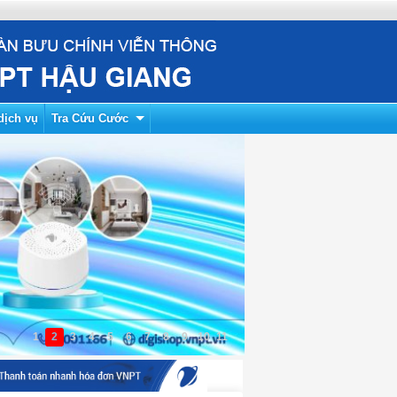
dịch vụ
Tra Cứu Cước
1
2
3
4
5
6
7
8
9
10
11