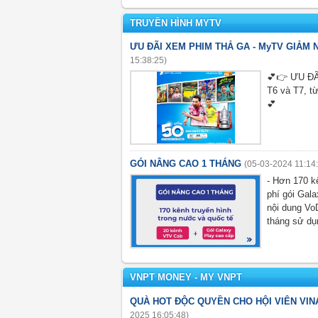
TRUYỀN HÌNH MYTV
ƯU ĐÃI XEM PHIM THẢ GA - MyTV GIẢM 
15:38:25)
💕👉 ƯU ĐÃ
T6 và T7, t
💕
GÓI NÂNG CAO 1 THÁNG
(05-03-2024 11:14
- Hơn 170 k
phí gói Gal
nội dung VoD
tháng sử dụ
VNPT MONEY - MY VNPT
QUÀ HOT ĐỘC QUYỀN CHO HỘI VIÊN VI
2025 16:05:48)