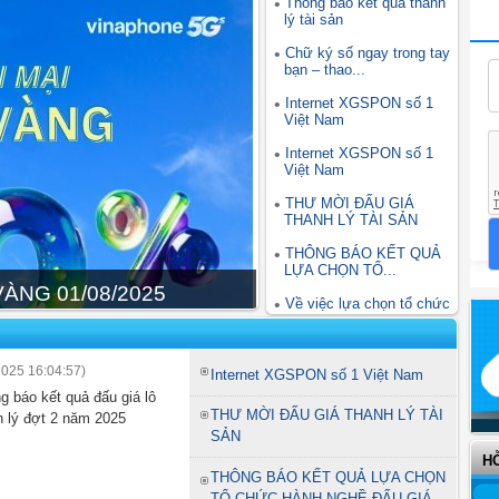
Thông báo kết quả thanh
lý tài sản
Chữ ký số ngay trong tay
bạn – thao...
Internet XGSPON số 1
Việt Nam
Internet XGSPON số 1
Việt Nam
THƯ MỜI ĐẤU GIÁ
THANH LÝ TÀI SẢN
THÔNG BÁO KẾT QUẢ
LỰA CHỌN TỔ...
ÀNG 01/08/2025
Về việc lựa chọn tổ chức
hành...
2025 16:04:57)
Internet XGSPON số 1 Việt Nam
g báo kết quả đấu giá lô
THƯ MỜI ĐẤU GIÁ THANH LÝ TÀI
h lý đợt 2 năm 2025
SẢN
H
THÔNG BÁO KẾT QUẢ LỰA CHỌN
TỔ CHỨC HÀNH NGHỀ ĐẤU GIÁ