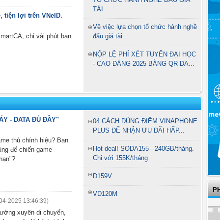
TÀI...
 tiện lợi trên VNeID.
Về việc lựa chọn tổ chức hành nghề
artCA, chỉ vài phút bạn
đấu giá tài...
NỘP LỆ PHÍ XÉT TUYỂN ĐẠI HỌC
- CAO ĐẲNG 2025 BẰNG QR ĐA...
Y - DATA ĐỦ ĐẦY"
04 CÁCH DÙNG ĐIỂM VINAPHONE
PLUS ĐỂ NHẬN ƯU ĐÃI HẤP...
ame thủ chính hiệu? Bạn
Hot deal! SODA155 - 240GB/tháng.
ủng để chiến game
Chỉ với 155K/tháng
 hạn"?
D159V
P
VD120M
04-2025 13:46:39)
hường xuyên di chuyển,