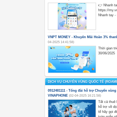
👉 Nhanh t
https://my.v
Nhanh tay -
VNPT MONEY - Khuyến Mãi Hoàn 3% than
04-2025 14:41:58)
Thời gian tr
30/06/2025
DỊCH VỤ CHUYỂN VÙNG QUỐC TẾ (ROAM
0912481111 - Tổng đài hỗ trợ Chuyển vùng
VINAPHONE
(02-04-2025 16:21:58)
Tất cả thuê
hỗ trợ về d
tế hãy gọi đ
toàn miễn p