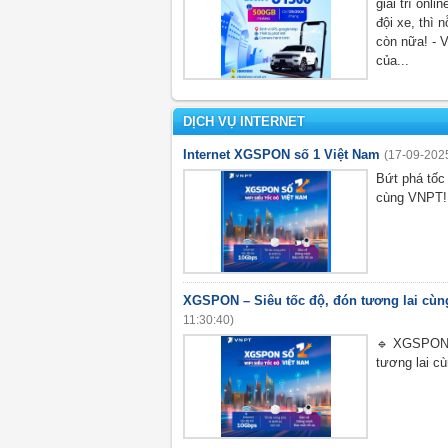
giải trí onli
đội xe, thì 
còn nữa! - 
của...
DỊCH VỤ INTERNET
Internet XGSPON số 1 Việt Nam
(17-09-202
Bứt phá tốc 
cùng VNPT!
XGSPON – Siêu tốc độ, đón tương lai cù
11:30:40)
🔹 XGSPON 
tương lai c