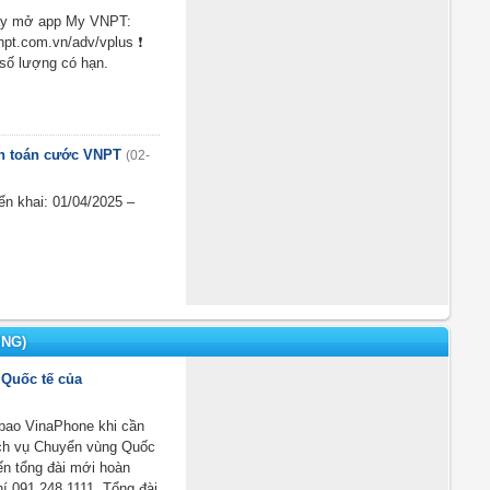
ay mở app My VNPT:
npt.com.vn/adv/vplus ❗
 số lượng có hạn.
h toán cước VNPT
(02-
iển khai: 01/04/2025 –
ING)
 Quốc tế của
 bao VinaPhone khi cần
ịch vụ Chuyển vùng Quốc
ến tổng đài mới hoàn
hí 091.248.1111. Tổng đài