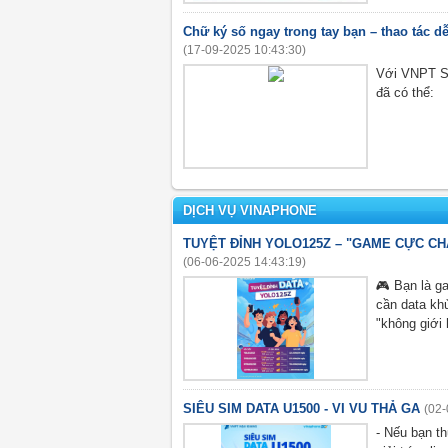
Chữ ký số ngay trong tay bạn – thao tác dễ,
(17-09-2025 10:43:30)
Với VNPT Sm
đã có thể:
DỊCH VỤ VINAPHONE
TUYỆT ĐỈNH YOLO125Z – "GAME CỰC CHÁ
(06-06-2025 14:43:19)
🎮 Bạn là g
cần data kh
"không giới
SIÊU SIM DATA U1500 - VI VU THẢ GA
(02-
- Nếu bạn t