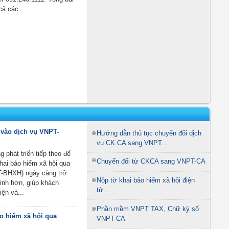
cả các...
vào dịch vụ VNPT-
Hướng dẫn thủ tục chuyển đổi dịch
vụ CK CA sang VNPT...
 phát triển tiếp theo để
Chuyển đổi từ CKCA sang VNPT-CA
hai bảo hiểm xã hội qua
-BHXH) ngày càng trở
Nộp tờ khai bảo hiểm xã hội điện
inh hơn, giúp khách
tử...
iện và...
Phần mềm VNPT TAX, Chữ ký số
o hiểm xã hội qua
VNPT-CA