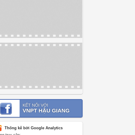
KẾT NỐI VỚI
VNPT HẬU GIANG
Thống kê bởi Google Analytics
ng truy cập: