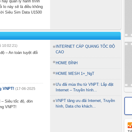
ne hay quản lý hành trình
nỗi lo này sẽ là điều không
Với Siêu Sim Data U1500
5 10:02:21)
INTERNET CÁP QUANG TỐC ĐỘ
CAO
độ – An toàn tuyệt đối
HOME ĐỈNH
HOME MESH 1+_NgT
Ưu đãi mùa thu từ VNPT: Lắp đặt
ng VNPT!
(17-06-2025
Internet – Truyền hình...
VNPT tăng ưu đãi Internet, Truyền
– Siêu tốc độ, đón
hình, Data cho khách...
ùng VNPT!
Tổ