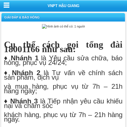
VNPT HẬU GIANG
GIẢI ĐÁP & BÁO HỎNG
Cụ thể cách gọi tổng đài
18001166 như sau:
♦ Nhánh 1
là Yêu cầu sửa chữa, báo
hỏng, phục vụ 24/24;
♦ Nhánh 2
là Tư vấn về chính sách
sản phẩm, dịch vụ
và mua hàng, phục vụ từ 7h – 21h
hàng ngày;
♦ Nhánh 3
là Tiếp nhận yêu cầu khiếu
nại và chăm sóc
khách hàng, phục vụ từ 7h – 21h hàng
ngày.