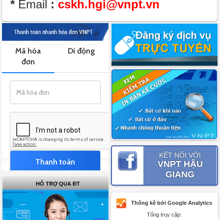
*
Email
:
cskh.hgi@vnpt.vn
KẾT NỐI VỚI
VNPT HẬU
GIANG
HỖ TRỢ QUA ĐT
Thống kê bởi Google Analytics
Tổng truy cập: